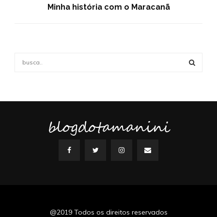
Minha história com o Maracanã
S
e
a
S
r
c
E
h
f
blogdotamanini
A
o
r
R
:
C
H
@2019 Todos os direitos reservados