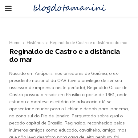
blogdotamanini
PRIMARY
MENU
Home
Histórias
Reginaldo de Castro e a distância do mar
Reginaldo de Castro e a distância
do mar
Nascido em Anápolis, nos arredores de Goiânia, o ex-
presidente nacional da OAB (tive o privilegio de ser seu
assessor de imprensa neste período), Reginaldo Oscar de
Castro passou a residir em Brasília a partir de 1961, onde
estudou e manteve escritório de advocacia até se
aposentar e mudar para o Leblon e depois para Ipanema,
na zona sul do Rio de Janeiro. Perguntado sobre qual o
pecado capital de Brasília, Reginaldo, reconhecido pelos
inúmeros amigos como educado, cavalheiro, amigo, mas
que não leva desaforo para casa de jeito nenhum, foi