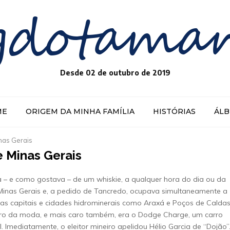
gdotama
Desde 02 de outubro de 2019
ME
ORIGEM DA MINHA FAMÍLIA
HISTÓRIAS
ÁL
nas Gerais
e Minas Gerais
 – e como gostava – de um whiskie, a qualquer hora do dia ou da
Minas Gerais e, a pedido de Tancredo, ocupava simultaneamente a
 das capitais e cidades hidrominerais como Araxá e Poços de Calda
ro da moda, e mais caro também, era o Dodge Charge, um carro
. Imediatamente, o eleitor mineiro apelidou Hélio Garcia de “Dojão”