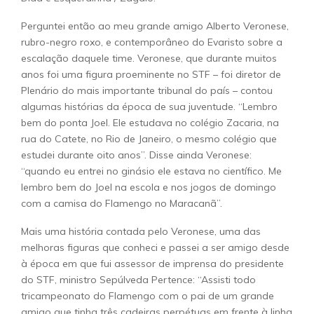
Perguntei então ao meu grande amigo Alberto Veronese,
rubro-negro roxo, e contemporâneo do Evaristo sobre a
escalação daquele time. Veronese, que durante muitos
anos foi uma figura proeminente no STF – foi diretor de
Plenário do mais importante tribunal do país – contou
algumas histórias da época de sua juventude. “Lembro
bem do ponta Joel. Ele estudava no colégio Zacaria, na
rua do Catete, no Rio de Janeiro, o mesmo colégio que
estudei durante oito anos”. Disse ainda Veronese:
“quando eu entrei no ginásio ele estava no científico. Me
lembro bem do Joel na escola e nos jogos de domingo
com a camisa do Flamengo no Maracanã”.
Mais uma história contada pelo Veronese, uma das
melhoras figuras que conheci e passei a ser amigo desde
à época em que fui assessor de imprensa do presidente
do STF, ministro Sepúlveda Pertence: “Assisti todo
tricampeonato do Flamengo com o pai de um grande
amigo que tinha três cadeiras perpétuas em frente à linha