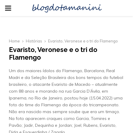
blogdotamanini
PRIMARY
MENU
Home
Histórias
Evaristo, Veronese e o tri do Flamengo
Evaristo, Veronese e o tri do
Flamengo
Um dos maiores ídolos do Flamengo, Barcelona, Real
Madri e da Seleção Brasileira dos bons tempos do futebol
brasileiro, o atacante Evaristo de Macedo – atualmente
com 88 anos e morando na rua Garcia D’Ávila, em
Ipanema, no Rio de Janeiro, postou hoje (15.04.2022) uma
foto do time do Flamengo da época do tricampeonato.
Não era nascido mas sempre soube que era um timaço.
Na foto aparecem craques como Garcia, Tomires e
Pavão; Jadir, Dequinha e Jordan; Joel, Rubens, Evaristo,
Dida e Esquerdinha / Zagalo.