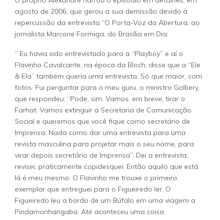
O próprio Alexandre narrou o episódio em detalhes, em
agosto de 2006, que gerou a sua demissão devido à
repercussão da entrevista “O Porta-Voz da Abertura, ao
jornalista Marcone Formiga, do Brasília em Dia:
” Eu havia sido entrevistado para a “Playboy” e aí o
Flavinho Cavalcante, na época da Bloch, disse que a “Ele
& Ela” também queria uma entrevista. Só que maior, com
fotos. Fui perguntar para o meu guru, o ministro Golbery,
que respondeu: “Pode, sim. Vamos, em breve, tirar o
Farhat. Vamos extinguir a Secretaria de Comunicação
Social e queremos que você fique como secretário de
Imprensa. Nada como dar uma entrevista para uma
revista masculina para projetar mais o seu nome, para
virar depois secretário de Imprensa”. Dei a entrevista,
revisei, praticamente copidesquei. Então aquilo que está
lá é meu mesmo. O Flavinho me trouxe o primeiro
exemplar que entreguei para o Figueiredo ler. O
Figueiredo leu a bordo de um Búfalo em uma viagem a
Pindamonhangaba. Até aconteceu uma coisa