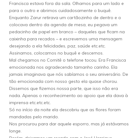
Francisca estava fora da sala. Olhamos para um lado e
para o outro e abrimos cuidadosamente o buquê.
Enquanto Zarur retirava um cartãozinho de dentro e o
colocava dentro da agenda de mesa, eu pegava um
pedacinho de papel em branco – daqueles que ficam na
caixinha para recados – e escrevemos uma mensagem
desejando a ela felicidades, paz, saúde etc.etc.
Assinamos, colocamos no buquê e descemos.
Mal chegamos no Comitê o telefone tocou. Era Francisca
emocionada nos agradecendo tamanho carinho. Ela
jamais imaginava que nós sabíamos o seu aniversário. De
tão emocionada com nosso gesto ela quase chorou.
Dissemos que fizemos nossa parte, que isso não era
nada. Apenas o reconhecimento ao apoio que ela dava à
imprensa etc.etc.etc.
Só no início da noite ela descobriu que as flores foram
mandadas pelo marido.
Nos procurou para dar aquele esporro, mas já estávamos
longe.