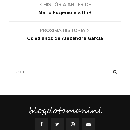
HISTÓRIA ANTERIOR
Mário Eugenio e a UnB
PRÓXIMA HISTÓRIA
Os 80 anos de Alexandre Garcia
S
e
a
S
r
c
E
h
f
blogdotamanini
A
o
r
R
:
C