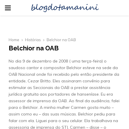
blogdotamanini
PRIMARY
MENU
Home
Histórias
Belchior na OAB
Belchior na OAB
No dia 9 de dezembro de 2008 ( uma terça-feira) o
saudoso cantor e compositor Belchior esteve na sede da
OAB Nacional onde foi recebido pelo então presidente da
entidade, Cezar Britto. Eles assinaram convênio para
estimular as Seccionais da OAB a prestar assistência
jurídica gratuita aos portadores de hanseníase. Eu era
assessor de imprensa da OAB. Ao final da audiência, falei
para o Belchior. A minha mulher Carmen gosta muito –
assim como eu – das suas músicas. Belchior pediu para
falar com ela. Liguei para o seu celular. Ela trabalhava na
assessoria de imprensa do STJ. Carmen – disse – o