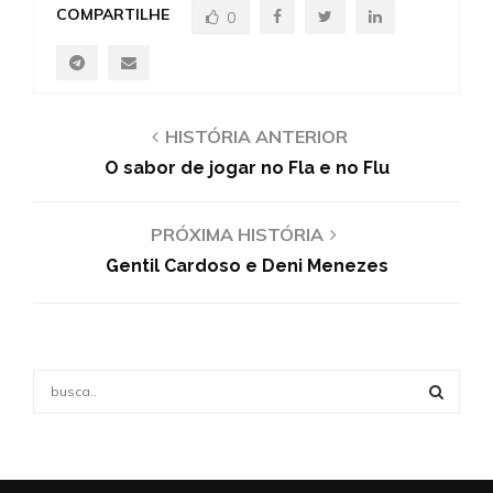
COMPARTILHE
0
HISTÓRIA ANTERIOR
O sabor de jogar no Fla e no Flu
PRÓXIMA HISTÓRIA
Gentil Cardoso e Deni Menezes
S
e
a
S
r
c
E