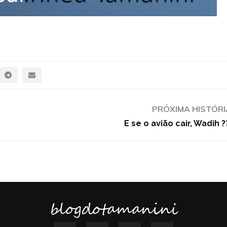
PRÓXIMA HISTÓRI
E se o avião cair, Wadih ?
blogdotamanini