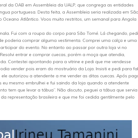
ederal da OAB em Assembleia da UALP, que congrega as entidades
ngua portuguesa. Desta feita, a Assembleia seria realizada em Sã
no Oceano Atlântico. Voos muito restritos, um semanal para Angola
 mala. Fui com a roupa do corpo para São Tomé. Lá chegando, ped
nde poderia comprar alguma vestimenta. Comprei uma calça e uma
articipar do evento. No entanto ao passar por outra loja vi no
. Resolvi entrar e comprar cuecas, porém a moça que atendia,
da. Contestei apontando para a vitrine e pedi que me vendesse
dia vender pois eram do mostruário da Loja. Insisti e pedi para fa
, ele autorizou a atendente a me vender as ditas cuecas. Após pag
os eu mesmo embrulhei e fui saindo da loja quando a atendente
nto tem que levar a tábua”. Não discuto, peguei a tábua que servia
a representação brasileira e que me foi cedida gentilmente pelo