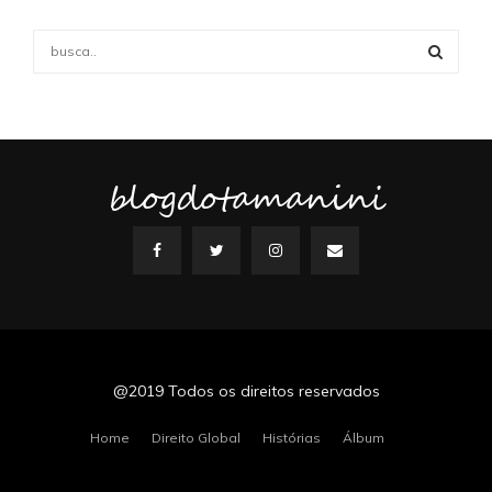
S
e
a
S
r
c
E
h
f
blogdotamanini
A
o
r
R
:
C
H
@2019 Todos os direitos reservados
Home
Direito Global
Histórias
Álbum