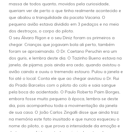
massa de todos quanto, movidos pela curiosidade,
queriam ver de perto o que tinha realmente acontecido e
que abalou a tranquilidade da pacata Vacaria. O
pequeno avião estava dividido em 3 pedaços e no meio
dos destroços, o corpo do piloto.
O seu Álvaro Rigon e o seu Diniz foram os primeiros a
chegar. Crianças que jogavam bola ali perto, também
foram se aproximando. O Dr. Caetano Peruchin era um
dos guris, e lembra deste dia. O Tazinho Bueno estava na
janela, de pijama, pois ainda era cedo, quando avistou o
avião caindo e ouviu o tremendo estouro. Pulou a janela e
foi até o local. Conta ele que ao chegar avistou o Dr. Rui
do Prado Barcelos com o piloto do colo e saia sangue
pela boca do acidentado. O Paulo Roberto Paim Borges,
embora fosse muito pequeno à época, lembra-se deste
dia, pois acompanhou toda a movimentação da janela
de sua casa. O João Carlos Zingalli disse que ainda traz
na memória este fato inusitado e que nunca esqueceu o
nome do piloto, o que prova a intensidade da emoção e