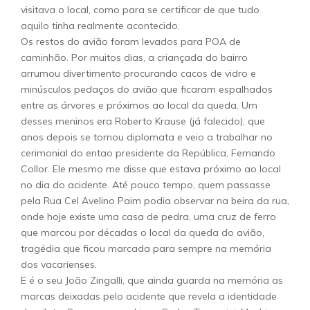
visitava o local, como para se certificar de que tudo
aquilo tinha realmente acontecido.
Os restos do avião foram levados para POA de
caminhão. Por muitos dias, a criançada do bairro
arrumou divertimento procurando cacos de vidro e
minúsculos pedaços do avião que ficaram espalhados
entre as árvores e próximos ao local da queda. Um
desses meninos era Roberto Krause (já falecido), que
anos depois se tornou diplomata e veio a trabalhar no
cerimonial do entao presidente da República, Fernando
Collor. Ele mesmo me disse que estava próximo ao local
no dia do acidente. Até pouco tempo, quem passasse
pela Rua Cel Avelino Paim podia observar na beira da rua,
onde hoje existe uma casa de pedra, uma cruz de ferro
que marcou por décadas o local da queda do avião,
tragédia que ficou marcada para sempre na memória
dos vacarienses.
E é o seu João Zingalli, que ainda guarda na memória as
marcas deixadas pelo acidente que revela a identidade