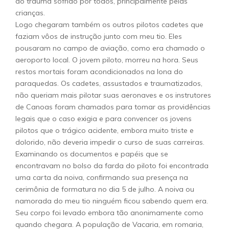
do trauma sofrido por todos, principalmente pelas
crianças.
Logo chegaram também os outros pilotos cadetes que
faziam vôos de instrução junto com meu tio. Eles
pousaram no campo de aviação, como era chamado o
aeroporto local. O jovem piloto, morreu na hora. Seus
restos mortais foram acondicionados na lona do
paraquedas. Os cadetes, assustados e traumatizados,
não queriam mais pilotar suas aeronaves e os instrutores
de Canoas foram chamados para tomar as providências
legais que o caso exigia e para convencer os jovens
pilotos que o trágico acidente, embora muito triste e
dolorido, não deveria impedir o curso de suas carreiras.
Examinando os documentos e papéis que se
encontravam no bolso da farda do piloto foi encontrada
uma carta da noiva, confirmando sua presença na
cerimônia de formatura no dia 5 de julho. A noiva ou
namorada do meu tio ninguém ficou sabendo quem era.
Seu corpo foi levado embora tão anonimamente como
quando chegara. A população de Vacaria, em romaria,