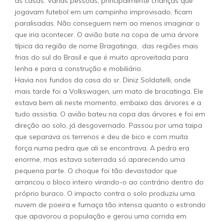
as casas. Várias pessoas, principalmente crianças que
jogavam futebol em um campinho improvisado, ficam
paralisadas. Não conseguem nem ao menos imaginar o
que iria acontecer. O avião bate na copa de uma árvore
típica da região de nome Bragatinga, das regiões mais
frias do sul do Brasil e que é muito aproveitada para
lenha e para a construção e mobiliário.
Havia nos fundos da casa do sr. Diniz Soldatelli, onde
mais tarde foi a Volkswagen, um mato de bracatinga. Ele
estava bem ali neste momento, embaixo das árvores e a
tudo assistia. O avião bateu na copa das árvores e foi em
direção ao solo, já desgovernado. Passou por uma taipa
que separava os terrenos e deu de bico e com muita
força numa pedra que ali se encontrava. A pedra era
enorme, mas estava soterrada só aparecendo uma
pequena parte. O choque foi tão devastador que
arrancou o bloco inteiro virando-o ao contrário dentro do
próprio buraco. O impacto contra o solo produziu uma
nuvem de poeira e fumaça tão intensa quanto o estrondo
que apavorou a população e gerou uma corrida em