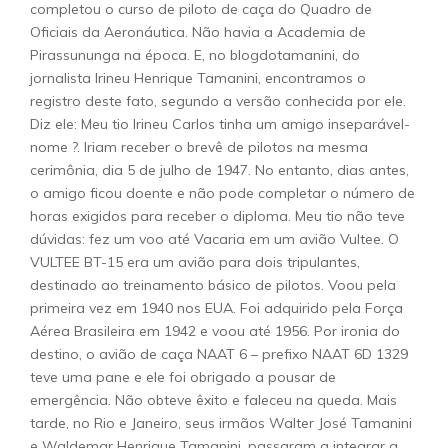
completou o curso de piloto de caça do Quadro de
Oficiais da Aeronáutica. Não havia a Academia de
Pirassununga na época. E, no blogdotamanini, do
jornalista Irineu Henrique Tamanini, encontramos o
registro deste fato, segundo a versão conhecida por ele.
Diz ele: Meu tio Irineu Carlos tinha um amigo inseparável-
nome ?. Iriam receber o brevê de pilotos na mesma
cerimônia, dia 5 de julho de 1947. No entanto, dias antes,
o amigo ficou doente e não pode completar o número de
horas exigidos para receber o diploma. Meu tio não teve
dúvidas: fez um voo até Vacaria em um avião Vultee. O
VULTEE BT-15 era um avião para dois tripulantes,
destinado ao treinamento básico de pilotos. Voou pela
primeira vez em 1940 nos EUA. Foi adquirido pela Força
Aérea Brasileira em 1942 e voou até 1956. Por ironia do
destino, o avião de caça NAAT 6 – prefixo NAAT 6D 1329
teve uma pane e ele foi obrigado a pousar de
emergência. Não obteve êxito e faleceu na queda. Mais
tarde, no Rio e Janeiro, seus irmãos Walter José Tamanini
e Waldemar Henrique Tamanini, passaram a integrar a