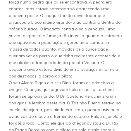
força numa pedra que ali se encontrava. A pedra era
enorme, mas estava soterrada só aparecendo uma
pequena parte. O choque foi tão devastador que
arrancou o bloco inteiro virando-o ao contrário dentro do
próprio buraco. O impacto contra o solo produziu uma
nuvem de poeira e fumaça tão intensa quanto o estrondo
que apavorou a população e gerou uma corrida em
massa de todos quanto, movidos pela curiosidade,
queriam ver de perto o que tinha realmente acontecido e
que abalou a tranquilidade da pacata Vacaria. O
pequeno avião estava dividido em 3 pedaços e no meio
dos destroços, o corpo do piloto.
O seu Álvaro Rigon e o seu Diniz foram os primeiros a
chegar. Crianças que jogavam bola ali perto, também
foram se aproximando. O Dr. Caetano Peruchin era um
dos guris, e lembra deste dia. O Tazinho Bueno estava na
janela, de pijama, pois ainda era cedo, quando avistou o
avião caindo e ouviu o tremendo estouro. Pulou a janela e
foi até o local. Conta ele que ao chegar avistou o Dr. Rui
do Prado Barcelos com o piloto do colo e saia sangue