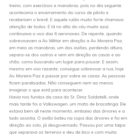
treino, com exercícios e manobras, pois no dia seguinte
aconteceria o encerramento do curso de piloto e
receberiam o brevê. E aquele ruído muito forte chamava
atenção de todos. E lá no alto do céu muito azul,
continuava o voo das 6 aeronaves. De repente, quando
sobrevoavam a Av. Militar em direção a Av. Moreira Paz,
em meio as manobras, um dos aviões, perdendo altura,
separa-se dos outros e vem em direção as casas e ao
chão, como buscando um lugar para pousar. E assim,
mesmo em voo rasante, consegue sobrevoar a rua, hoje
Av. Moreira Paz e passar por sobre as casas. As pessoas
ficam paralisadas. Não conseguem nem ao menos
imaginar o que está para acontecer.
Havia nos fundos da casa do Sr. Diniz Soldatelli, onde
mais tarde foi a Volkswagen, um mato de bracatinga. Ele
estava bem ali neste momento, embaixo das árvores e a
tudo assistia. O avião bateu na copa das árvores e foi em
direção ao solo, já desgovernado. Passou por uma taipa
que separava os terrenos e deu de bico e com muita