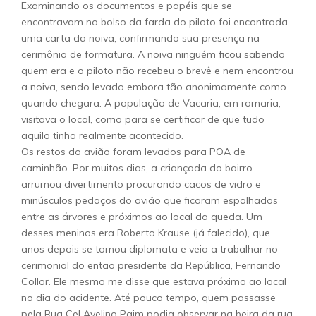
Examinando os documentos e papéis que se
encontravam no bolso da farda do piloto foi encontrada
uma carta da noiva, confirmando sua presença na
cerimônia de formatura. A noiva ninguém ficou sabendo
quem era e o piloto não recebeu o brevê e nem encontrou
a noiva, sendo levado embora tão anonimamente como
quando chegara. A população de Vacaria, em romaria,
visitava o local, como para se certificar de que tudo
aquilo tinha realmente acontecido.
Os restos do avião foram levados para POA de
caminhão. Por muitos dias, a criançada do bairro
arrumou divertimento procurando cacos de vidro e
minúsculos pedaços do avião que ficaram espalhados
entre as árvores e próximos ao local da queda. Um
desses meninos era Roberto Krause (já falecido), que
anos depois se tornou diplomata e veio a trabalhar no
cerimonial do entao presidente da República, Fernando
Collor. Ele mesmo me disse que estava próximo ao local
no dia do acidente. Até pouco tempo, quem passasse
pela Rua Cel Avelino Paim podia observar na beira da rua,