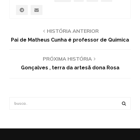
HISTÓRIA ANTERIOR
Pai de Matheus Cunha é professor de Quimica
PRÓXIMA HISTÓRIA
Gonçalves , terra da artesã dona Rosa
S
e
a
S
r
c
E
h
f