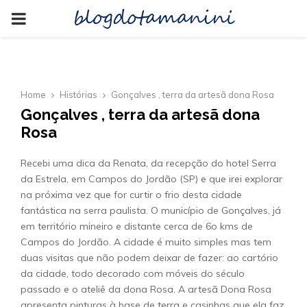
blogdotamanini
PRIMARY
MENU
Home
Histórias
Gonçalves , terra da artesã dona Rosa
Gonçalves , terra da artesã dona
Rosa
Recebi uma dica da Renata, da recepção do hotel Serra
da Estrela, em Campos do Jordão (SP) e que irei explorar
na próxima vez que for curtir o frio desta cidade
fantástica na serra paulista. O município de Gonçalves, já
em território mineiro e distante cerca de 6o kms de
Campos do Jordão. A cidade é muito simples mas tem
duas visitas que não podem deixar de fazer: ao cartório
da cidade, todo decorado com móveis do século
passado e o ateliê da dona Rosa. A artesã Dona Rosa
apresenta pinturas à base de terra e casinhas que ela faz