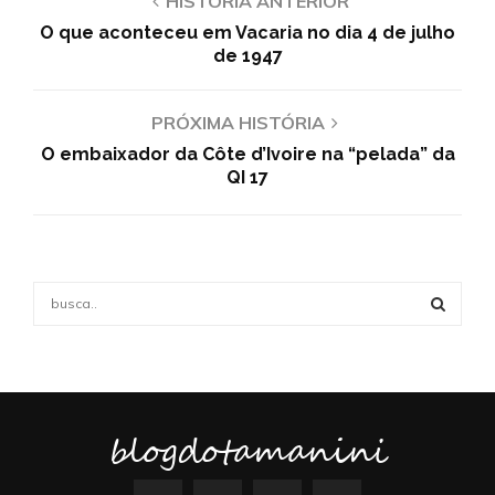
HISTÓRIA ANTERIOR
O que aconteceu em Vacaria no dia 4 de julho
de 1947
PRÓXIMA HISTÓRIA
O embaixador da Côte d’Ivoire na “pelada” da
QI 17
S
e
a
S
r
c
E
h
f
blogdotamanini
A
o
r
R