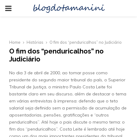
blogdotamanini
PRIMARY
MENU
Home
Histórias
O fim dos “penduricalhos” no Judiciário
O fim dos “penduricalhos” no
Judiciário
No dia 3 de abril de 2000, ao tomar posse como
presidente do segundo maior tribunal do país, o Superior
Tribunal de Justiça, o ministro Paulo Costa Leite foi
bastante claro em seu discurso, além de destacar o tema
em várias entrevistas à imprensa: defendo que o teto
salarial seja definido sem a permissão de acumulação de
aposentadorias, pensões, gratificações e “outros
penduricalhos”. Até hoje o pais discute o mesmo tema: o
fim dos “penduricalhos”. Costa Leite é lembrado até hoje
como um dos mais importantes presidentes do tribunal.