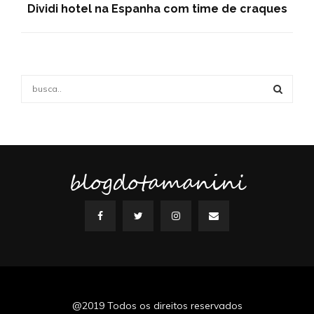
Dividi hotel na Espanha com time de craques
S
e
a
S
r
c
E
h
f
blogdotamanini
A
o
r
R
:
C
H
@2019 Todos os direitos reservados