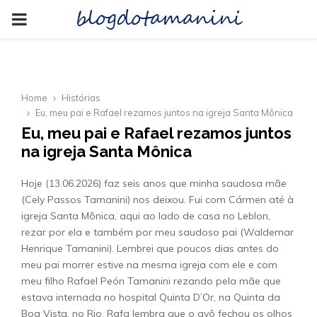
blogdotamanini
PRIMARY
MENU
Home
Histórias
Eu, meu pai e Rafael rezamos juntos na igreja Santa Mônica
Eu, meu pai e Rafael rezamos juntos
na igreja Santa Mônica
Hoje (13.06.2026) faz seis anos que minha saudosa mãe
(Cely Passos Tamanini) nos deixou. Fui com Cármen até à
igreja Santa Mônica, aqui ao lado de casa no Leblon,
rezar por ela e também por meu saudoso pai (Waldemar
Henrique Tamanini). Lembrei que poucos dias antes do
meu pai morrer estive na mesma igreja com ele e com
meu filho Rafael Peón Tamanini rezando pela mãe que
estava internada no hospital Quinta D’Or, na Quinta da
Boa Vista, no Rio. Rafa lembra que o avô fechou os olhos