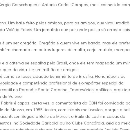
: Sergio Garscchagen e Antonio Carlos Campos, mais conhecido co
nn. Um baile feito pelos amigos, para os amigos, que virou tradiç
 Valério Fabris. Um jornalista que por onde passa só arrasta coi
s é um ser gregário. Gregário é quem vive em bando, mas ele prefe
 também chamada em outros lugares de malta, corja, matula, mampa
s e a caterva se espalha pelo Brasil, onde ele tem mapeado um mi
 quer da vida: ter um milhão de amigos.
 como se fosse cidadão benemérito de Brasília, Florianópolis ou
erosidade e competência profissional de ex-repórter especial da
cantil no Paraná e Santa Catarina. Empresários, políticos, arquitet
a de Valério.
 Fabris é capaz: certa vez, o comentarista da CBN foi convidado p
le do Mazza, em 1985. Assim, com iniciais maiúsculas, porque o bai
ntecer. Seguiu o Baile do Mercer, o Baile do Lachini, coisas do
stras, na Sociedade Garibaldi ou no Clube Concórdia, ceia da mei
pre os primeiros a chegar. Mais que um ser gregário, Valério Fabri