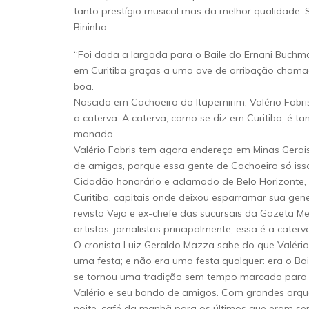
tanto prestígio musical mas da melhor qualidade
Bininha:
“Foi dada a largada para o Baile do Ernani Buchma
em Curitiba graças a uma ave de arribação chamada
boa.
Nascido em Cachoeiro do Itapemirim, Valério Fabri
a caterva. A caterva, como se diz em Curitiba, é
manada.
Valério Fabris tem agora endereço em Minas Gerai
de amigos, porque essa gente de Cachoeiro só isso
Cidadão honorário e aclamado de Belo Horizonte, é
Curitiba, capitais onde deixou esparramar sua gen
revista Veja e ex-chefe das sucursais da Gazeta Mer
artistas, jornalistas principalmente, essa é a caterv
O cronista Luiz Geraldo Mazza sabe do que Valério
uma festa; e não era uma festa qualquer: era o Bai
se tornou uma tradição sem tempo marcado para aco
Valério e seu bando de amigos. Com grandes orque
noite, café da manhã para os últimos que eram sem