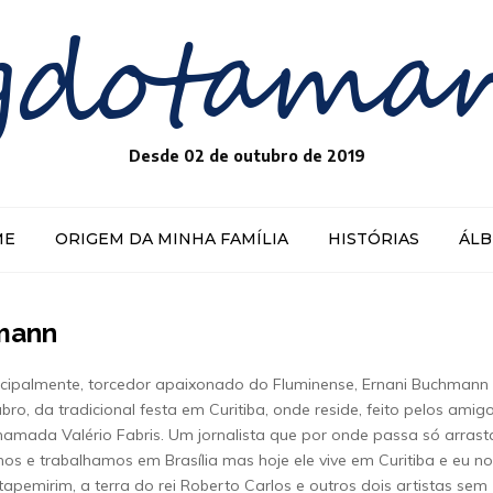
gdotama
Desde 02 de outubro de 2019
ME
ORIGEM DA MINHA FAMÍLIA
HISTÓRIAS
ÁL
hmann
incipalmente, torcedor apaixonado do Fluminense, Ernani Buchmann
bro, da tradicional festa em Curitiba, onde reside, feito pelos amigo
amada Valério Fabris. Um jornalista que por onde passa só arrast
s e trabalhamos em Brasília mas hoje ele vive em Curitiba e eu no
tapemirim, a terra do rei Roberto Carlos e outros dois artistas sem