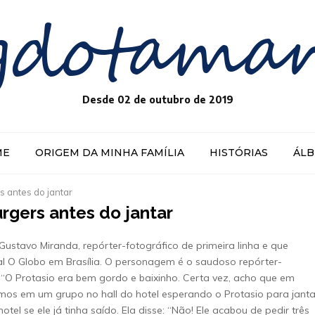
gdotama
Desde 02 de outubro de 2019
ME
ORIGEM DA MINHA FAMÍLIA
HISTÓRIAS
ÁL
s antes do jantar
rgers antes do jantar
Gustavo Miranda, repórter-fotográfico de primeira linha e que
al O Globo em Brasília. O personagem é o saudoso repórter-
. “O Protasio era bem gordo e baixinho. Certa vez, acho que em
os em um grupo no hall do hotel esperando o Protasio para janta
 se ele já tinha saído. Ela disse: “Não! Ele acabou de pedir três