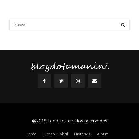
S
e
a
S
r
c
E
h
f
blogdotamanini
A
o
r
R
:
C
H
@2019 Todos os direitos reservados
Home
Direito Global
Histórias
Álbum