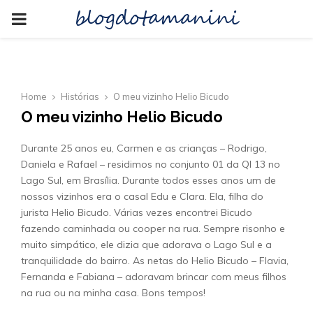
blogdotamanini
PRIMARY
MENU
Home
Histórias
O meu vizinho Helio Bicudo
O meu vizinho Helio Bicudo
Durante 25 anos eu, Carmen e as crianças – Rodrigo,
Daniela e Rafael – residimos no conjunto 01 da QI 13 no
Lago Sul, em Brasília. Durante todos esses anos um de
nossos vizinhos era o casal Edu e Clara. Ela, filha do
jurista Helio Bicudo. Várias vezes encontrei Bicudo
fazendo caminhada ou cooper na rua. Sempre risonho e
muito simpático, ele dizia que adorava o Lago Sul e a
tranquilidade do bairro. As netas do Helio Bicudo – Flavia,
Fernanda e Fabiana – adoravam brincar com meus filhos
na rua ou na minha casa. Bons tempos!