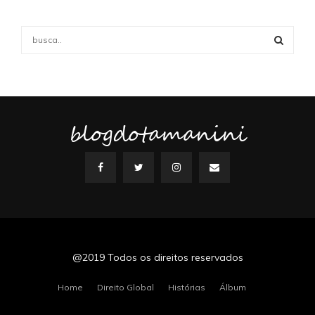
S
e
a
S
r
c
E
h
f
blogdotamanini
A
o
r
R
:
C
H
@2019 Todos os direitos reservados
Home
Direito Global
Histórias
Álbum