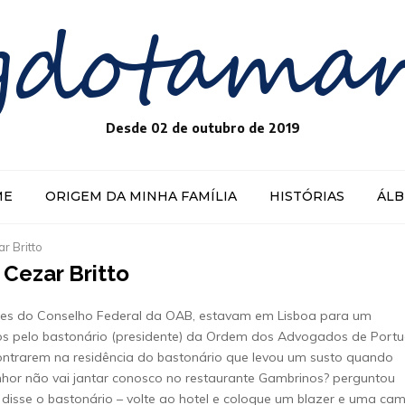
gdotama
Desde 02 de outubro de 2019
ME
ORIGEM DA MINHA FAMÍLIA
HISTÓRIAS
ÁL
r Britto
 Cezar Britto
ntes do Conselho Federal da OAB, estavam em Lisboa para um
os pelo bastonário (presidente) da Ordem dos Advogados de Portu
ontrarem na residência do bastonário que levou um susto quando
nhor não vai jantar conosco no restaurante Gambrinos? perguntou
 disse o bastonário – volte ao hotel e coloque um blazer e uma cam