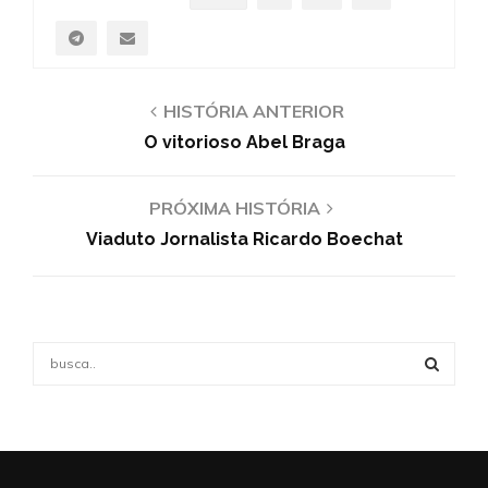
HISTÓRIA ANTERIOR
O vitorioso Abel Braga
PRÓXIMA HISTÓRIA
Viaduto Jornalista Ricardo Boechat
S
e
a
S
r
c
E
h