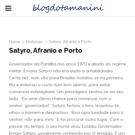
blogdotamanini
PRIMARY
MENU
Home
Histórias
Satyro, Afranio e Porto
Satyro, Afranio e Porto
Governador da Paraíba nos anos 1970 e aliado do regime
militar, Ernane Satyro não era dado a amabilidades.
Certa vez, num vôo para Brasília, instalou-se na primeira
fila e enterrou o rosto num livro aberto, para evitar
conversas indesejáveis. Um passageiro sentou-se ao seu
lado. “Eis uma ótima chance para conversar com o
senhor, governador!” Satyro fechou o livro, levantou-se,
olhou o homem e despachou: “Boa oportunidade para o
senhor, não para mim.” E foi procurar outro lugar. Com o
passar do tempo, o seu nome virou Estádio Governador
Ernani Sátyro, usualmente conhecido por O Amigão. É um