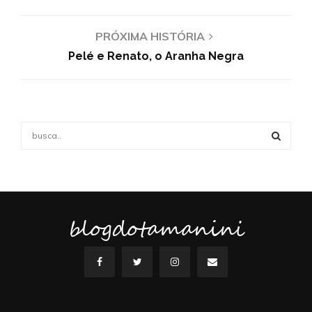
PRÓXIMA HISTÓRIA
Pelé e Renato, o Aranha Negra
S
e
a
S
r
c
E
h
f
blogdotamanini
A
o
r
R
:
C
H