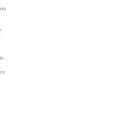
tida
o
s
do
ca,