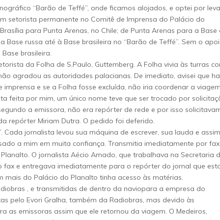
ográfico “Barão de Teffé”, onde ficamos alojados, e optei por leva
ham setorista permanente no Comitê de Imprensa do Palácio do
 Brasília para Punta Arenas, no Chile; de Punta Arenas para a Base
a Base russa até à Base brasileira no “Barão de Teffé”. Sem o apo
Base brasileira.
setorista da Folha de S.Paulo, Guttemberg. A Folha vivia às turras c
 não agradou as autoridades palacianas. De imediato, avisei que ha
 imprensa e se a Folha fosse excluída, não iria coordenar a viagem
ista feita por mim, um único nome teve que ser trocado por solicita
 segundo a emissora, não era repórter de rede e por isso solicitava
a repórter Miriam Dutra. O pedido foi deferido.
. Cada jornalista levou sua máquina de escrever, sua lauda e assi
ssado a mim em muita confiança. Transmitia imediatamente por fax
 Planalto. O jornalista Aécio Amado, que trabalhava na Secretaria 
o fax e entregava imediatamente para o repórter do jornal que est
mais do Palácio do Planalto tinha acesso às matérias.
Radiobras , e transmitidas de dentro da naviopara a empresa do
tas pelo Evori Gralha, também da Radiobras, mas devido às
ra as emissoras assim que ele retornou da viagem. O Medeiros,