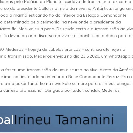
obras pelo Palácio do Planalto, cuidava de transmitir o fax com o
curso do presidente Collor, no meio da neve na Antártica, foi garan
toda a manhã esticando fio do interior da Estaçao Comandante
to determinado pelo cerimonial na neve onde o presidente da
r tanto fio. Mas, valeu a pena. Deu tudo certo e a transmissão ao viv
lia levou ao ar o discurso ao vivo e disponibilizou o áudio para a
, Medeiros – hoje já de cabelos brancos – continua até hoje na
 a transmissão, Medeiros enviou no dia 23.6.2020, um whattsapp 
 a fazer uma transmissão de um discurso ao vivo, direto da Antárti
e imassat instalado no interior da Base Comandante Ferraz. Era a
dia iria puxar tanto fio na neve.Falo sempre para os meus amigos
 carreira profissional. Obrigado por tudo”, concluiu Medeiros.