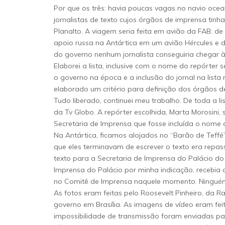
Por que os três: havia poucas vagas no navio ocean
jornalistas de texto cujos órgãos de imprensa tin
Planalto. A viagem seria feita em avião da FAB: de
apoio russa na Antártica em um avião Hércules e d
do governo nenhum jornalista conseguiria chegar à 
Elaborei a lista, inclusive com o nome do repórter 
o governo na época e a inclusão do jornal na lista
elaborado um critério para definição dos órgãos de
Tudo liberado, continuei meu trabalho. De toda a l
da Tv Globo. A repórter escolhida, Marta Morosini,
Secretaria de Imprensa que fosse incluída o nome d
Na Antártica, ficamos alojados no “Barão de Teffé”
que eles terminavam de escrever o texto era repa
texto para a Secretaria de Imprensa do Palácio do
Imprensa do Palácio por minha indicação, recebia 
no Comitê de Imprensa naquele momento. Ninguém 
As fotos eram feitas pelo Roosevelt Pinheiro, da 
governo em Brasília. As imagens de vídeo eram fei
impossibilidade de transmissão foram enviadas pa