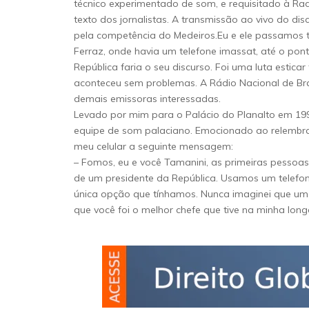
técnico experimentado de som, e requisitado à Radi
texto dos jornalistas. A transmissão ao vivo do dis
pela competência do Medeiros.Eu e ele passamos 
Ferraz, onde havia um telefone imassat, até o pon
República faria o seu discurso. Foi uma luta estica
aconteceu sem problemas. A Rádio Nacional de Brasí
demais emissoras interessadas.
Levado por mim para o Palácio do Planalto em 1990
equipe de som palaciano. Emocionado ao relembrar
meu celular a seguinte mensagem:
– Fomos, eu e você Tamanini, as primeiras pessoas
de um presidente da República. Usamos um telefon
única opção que tínhamos. Nunca imaginei que um 
que você foi o melhor chefe que tive na minha longa