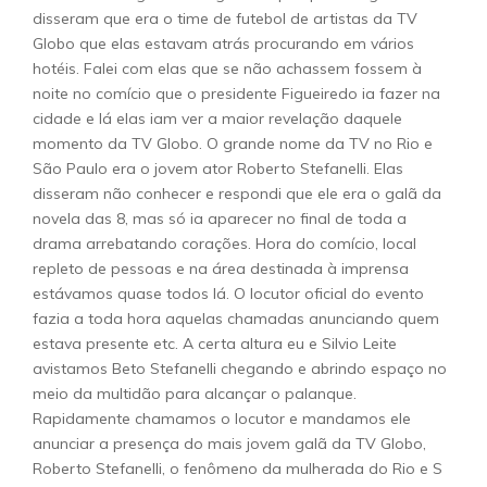
disseram que era o time de futebol de artistas da TV
Globo que elas estavam atrás procurando em vários
hotéis. Falei com elas que se não achassem fossem à
noite no comício que o presidente Figueiredo ia fazer na
cidade e lá elas iam ver a maior revelação daquele
momento da TV Globo. O grande nome da TV no Rio e
São Paulo era o jovem ator Roberto Stefanelli. Elas
disseram não conhecer e respondi que ele era o galã da
novela das 8, mas só ia aparecer no final de toda a
drama arrebatando corações. Hora do comício, local
repleto de pessoas e na área destinada à imprensa
estávamos quase todos lá. O locutor oficial do evento
fazia a toda hora aquelas chamadas anunciando quem
estava presente etc. A certa altura eu e Silvio Leite
avistamos Beto Stefanelli chegando e abrindo espaço no
meio da multidão para alcançar o palanque.
Rapidamente chamamos o locutor e mandamos ele
anunciar a presença do mais jovem galã da TV Globo,
Roberto Stefanelli, o fenômeno da mulherada do Rio e S