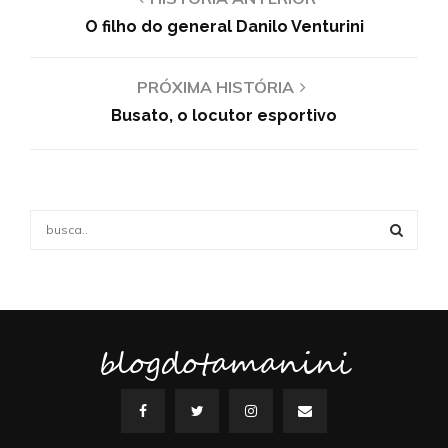
O filho do general Danilo Venturini
PRÓXIMA HISTÓRIA
Busato, o locutor esportivo
S
e
a
S
r
c
E
h
f
blogdotamanini
A
o
r
R
:
C