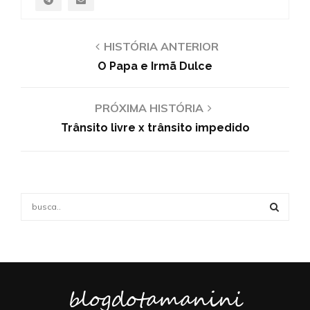
HISTÓRIA ANTERIOR
O Papa e Irmã Dulce
PRÓXIMA HISTÓRIA
Trânsito livre x trânsito impedido
S
e
a
S
r
c
E
h
f
blogdotamanini
A
o