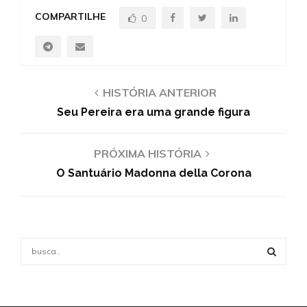
COMPARTILHE
0
HISTÓRIA ANTERIOR
Seu Pereira era uma grande figura
PRÓXIMA HISTÓRIA
O Santuário Madonna della Corona
S
e
a
S
r
c
E