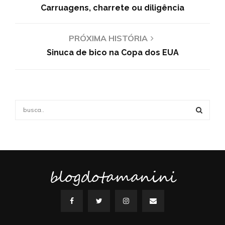
Carruagens, charrete ou diligência
PRÓXIMA HISTÓRIA
Sinuca de bico na Copa dos EUA
S
e
a
S
r
c
E
h
f
blogdotamanini
A
o
r
R
:
C