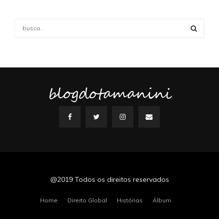
S
e
a
S
r
c
E
h
f
blogdotamanini
A
o
r
R
:
C
H
@2019 Todos os direitos reservados
Home
Direito Global
Histórias
Álbum