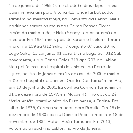
15 de janeiro de 1955 ( um sábado) e dias depois meus
pais me levaram para Vitória (ES) onde fui batizado,
também na mesma igreja, no Convento da Penha. Meus
padrinhos foram os meus tios Celmo Passos Flores,
irmão da minha mãe, e Nelia Sandy Tamanini, irmã do
meu pai. Em 1974 meus pais deixaram o Leblon e foram
morar na 109 Sul/312 Sul/QI l7 conjunto 07 casa 20, no
Lago Sul/QI 13 conjunto 01 casa 14, no Lago Sul, 312 Sul,
novamente, e rua Carlos Goias 219 apt. 202, no Leblon.
Meu pai faleceu no hospital da Unimed, na Barra da
Tijuca, no Rio de Janeiro em 25 de abril de 2000 e minha
mãe, no hospital da Unimed, Quinta-Dor, também no Rio,
em 13 de junho de 2000. Eu conheci Cármen Tamanini em
31 de dezembro de 1977, em Macaé (RJ), no apt do Zé
Maria, então lateral-direito do Fluminense, e Erlaine. Em
julho de 1979, Cármen se mudou para Brasília. Em 28 de
dezembro de 1980 nasceu Daniela Peón Tamanini e 16 de
novembro de 1994, Rafael Peón Tamanini. Em 2013,
voltamos a residir no Leblon, no Rio de Janeiro.