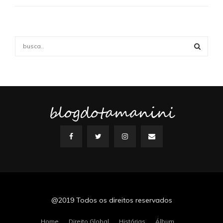
S
e
a
S
r
c
E
h
f
blogdotamanini
A
o
r
R
:
C
H
@2019 Todos os direitos reservados
Home
Direito Global
Histórias
Álbum