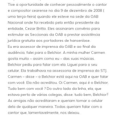
Tive a oportunidade de conhecer pessoalmente o cantor
e compositor cearense no dia 9 de dezembro de 2008 (
uma terça-feira) quando ele esteve na sede da OAB
Nacional onde foi recebido pelo então presidente da
entidade, Cezar Britto. Eles assinaram convênio para
estimular as Seccionais da OAB a prestar assistência
jurídica gratuita aos portadores de hanseníase.
Eu era assessor de imprensa da OAB e ao final da
audiência, falei para o Belchior. A minha mulher Carmen
gosta muito – assim como eu – das suas músicas.
Belchior pediu para falar com ela. Liguei para o seu
celular. Ela trabalhava na assessoria de imprensa do STJ.
Carmen – disse – o Belchior está aqui na OAB e quer falar
com você. Ela não acreditou. Oi Carmen, aqui é o Belchior.
Tudo bem com você ? Do outro lado da linha, ela, que
estava perto de várias colegas, disse: tudo bem, Belchior?
As amigas não acreditaram e queriam tomar o celular
dela de qualquer maneira. Todas queriam falar com o
cantor que, lamentavelmente, nos deixou.