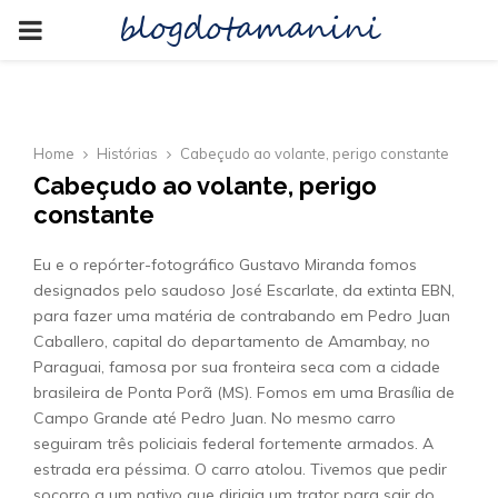
blogdotamanini
PRIMARY
MENU
Home
Histórias
Cabeçudo ao volante, perigo constante
Cabeçudo ao volante, perigo
constante
Eu e o repórter-fotográfico Gustavo Miranda fomos
designados pelo saudoso José Escarlate, da extinta EBN,
para fazer uma matéria de contrabando em Pedro Juan
Caballero, capital do departamento de Amambay, no
Paraguai, famosa por sua fronteira seca com a cidade
brasileira de Ponta Porã (MS). Fomos em uma Brasília de
Campo Grande até Pedro Juan. No mesmo carro
seguiram três policiais federal fortemente armados. A
estrada era péssima. O carro atolou. Tivemos que pedir
socorro a um nativo que dirigia um trator para sair do