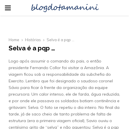
blogdotamanini
PRIMARY
MENU
Home
Histórias
Selva é a pqp …
Selva é a pqp …
Logo após assumir o comando do pais, o então
presidente Fernando Collor foi visitar a Amazônia. A
viagem ficou sob a responsabilidade da subchefia do
Exercito. Lembro que foi designado o saudoso coronel
Sávio para ficar à frente da organização da equipe
precursora. Um calor intenso, ele de farda, água reduzida,
e por onde ele passava os soldados batiam continência e
gritavam: Selva. O fato se repetiu o dia inteiro. No final da
tarde, já de saco cheio de tanto problema de falta de
estrutura (era a primeira viagem oficial), Savio ouviu o
centésimo grito de “selva” e não aguentou: Selva é a pqp