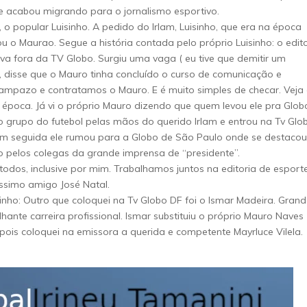
ue acabou migrando para o jornalismo esportivo.
o popular Luisinho. A pedido do Irlam, Luisinho, que era na época
ou o Maurao. Segue a história contada pelo próprio Luisinho: o edit
ava fora da TV Globo. Surgiu uma vaga ( eu tive que demitir um
u, disse que o Mauro tinha concluído o curso de comunicação e
 Rampazo e contratamos o Mauro. E é muito simples de checar. Veja
 época. Já vi o próprio Mauro dizendo que quem levou ele pra Glob
u no grupo do futebol pelas mãos do querido Irlam e entrou na Tv Glo
 em seguida ele rumou para a Globo de São Paulo onde se destacou
do pelos colegas da grande imprensa de “presidente”.
todos, inclusive por mim. Trabalhamos juntos na editoria de esport
íssimo amigo José Natal.
inho: Outro que coloquei na Tv Globo DF foi o Ismar Madeira. Gran
lhante carreira profissional. Ismar substituiu o próprio Mauro Naves
epois coloquei na emissora a querida e competente Mayrluce Vilela.