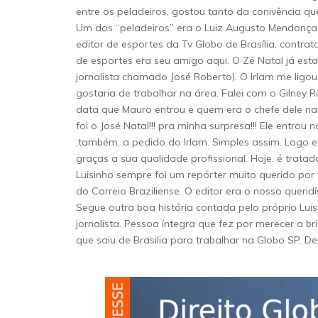
entre os peladeiros, gostou tanto da conivência q
Um dos “peladeiros” era o Luiz Augusto Mendonça, 
editor de esportes da Tv Globo de Brasília, contrat
de esportes era seu amigo aqui. O Zé Natal já est
jornalista chamado José Roberto). O Irlam me ligo
gostaria de trabalhar na área. Falei com o Gilney
data que Mauro entrou e quem era o chefe dele na
foi o José Natal!!! pra minha surpresa!!! Ele entro
,também, a pedido do Irlam. Simples assim. Logo
graças a sua qualidade profissional. Hoje, é trata
Luisinho sempre foi um repórter muito querido por 
do Correio Braziliense. O editor era o nosso querid
Segue outra boa história contada pelo próprio Luis
jornalista. Pessoa íntegra que fez por merecer a bri
que saiu de Brasilia para trabalhar na Globo SP. D