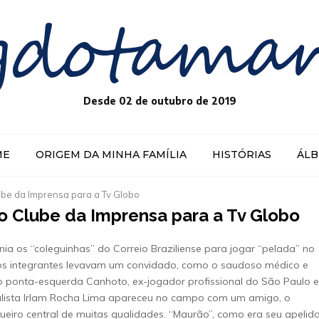
gdotama
Desde 02 de outubro de 2019
ME
ORIGEM DA MINHA FAMÍLIA
HISTÓRIAS
ÁL
ube da Imprensa para a Tv Globo
o Clube da Imprensa para a Tv Globo
unia os “coleguinhas” do Correio Braziliense para jogar “pelada” no
 dos integrantes levavam um convidado, como o saudoso médico e
 ponta-esquerda Canhoto, ex-jogador profissional do São Paulo e
rnalista Irlam Rocha Lima apareceu no campo com um amigo, o
ueiro central de muitas qualidades. “Maurão”, como era seu apelid