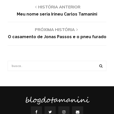
HISTÓRIA ANTERIOR
Meu nome seria Irineu Carlos Tamanini
PRÓXIMA HISTÓRIA
O casamento de Jonas Passos e o pneu furado
S
e
a
S
r
c
E
h
f
blogdotamanini
A
o
r
R
: