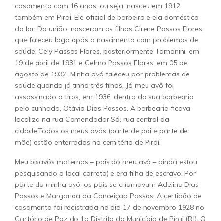
casamento com 16 anos, ou seja, nasceu em 1912,
também em Pirai. Ele oficial de barbeiro e ela doméstica
do lar. Da união, nasceram os filhos Cirene Passos Flores,
que faleceu logo após o nascimento com problemas de
saúde, Cely Passos Flores, posteriormente Tamanini, em
19 de abril de 1931 e Celmo Passos Flores, em 05 de
agosto de 1932. Minha avó faleceu por problemas de
saúde quando já tinha três filhos. Já meu avô foi
assassinado a tiros, em 1936, dentro da sua barbearia
pelo cunhado, Otávio Dias Passos. A barbearia ficava
localiza na rua Comendador Sá, rua central da
cidade.Todos os meus avós (parte de pai e parte de
mãe) estão enterrados no cemitério de Piraí.
Meu bisavós maternos – pais do meu avô – ainda estou
pesquisando o local correto) e era filha de escravo. Por
parte da minha avó, os pais se chamavam Adelino Dias
Passos e Margarida da Conceiçao Passos. A certidão de
casamento foi registrada no dia 17 de novembro 1928 no
Cartório de Paz do 1o Distrito do Município de Pirai (RJ). O