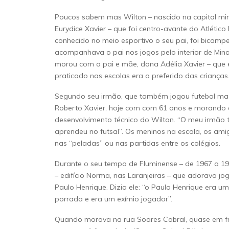
Poucos sabem mas Wilton – nascido na capital min
Eurydice Xavier – que foi centro-avante do Atlético
conhecido no meio esportivo o seu pai, foi bicamp
acompanhava o pai nos jogos pelo interior de Min
morou com o pai e mãe, dona Adélia Xavier – que e
praticado nas escolas era o preferido das crianças
Segundo seu irmão, que também jogou futebol mas
Roberto Xavier, hoje com com 61 anos e morando e
desenvolvimento técnico do Wilton. “O meu irmão ti
aprendeu no futsal”. Os meninos na escola, os a
nas “peladas” ou nas partidas entre os colégios.
Durante o seu tempo de Fluminense – de 1967 a 1
– edifício Norma, nas Laranjeiras – que adorava jo
Paulo Henrique. Dizia ele: “o Paulo Henrique era u
porrada e era um exímio jogador”.
Quando morava na rua Soares Cabral, quase em fr