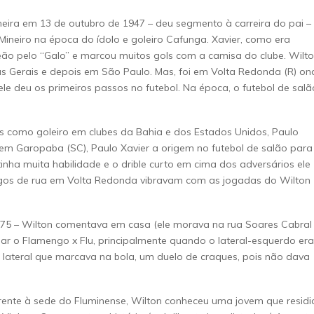
eira em 13 de outubro de 1947 – deu segmento à carreira do pai –
 Mineiro na época do ídolo e goleiro Cafunga. Xavier, como era
eão pelo “Galo” e marcou muitos gols com a camisa do clube. Wilt
as Gerais e depois em São Paulo. Mas, foi em Volta Redonda (R) on
le deu os primeiros passos no futebol. Na época, o futebol de salã
.
 como goleiro em clubes da Bahia e dos Estados Unidos, Paulo
m Garopaba (SC), Paulo Xavier a origem no futebol de salão para
nha muita habilidade e o drible curto em cima dos adversários ele
migos de rua em Volta Redonda vibravam com as jogadas do Wilton
975 – Wilton comentava em casa (ele morava na rua Soares Cabral
gar o Flamengo x Flu, principalmente quando o lateral-esquerdo era
m lateral que marcava na bola, um duelo de craques, pois não dava
ente à sede do Fluminense, Wilton conheceu uma jovem que residi