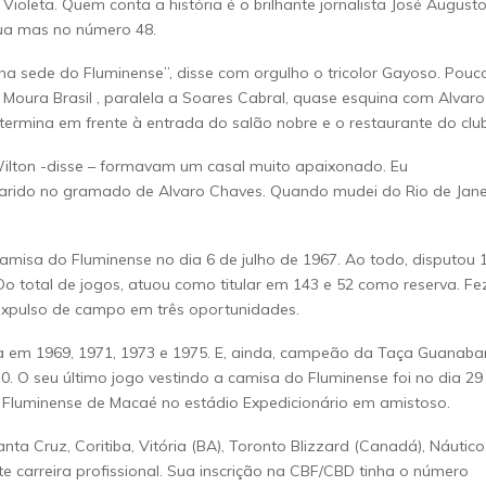
oleta. Quem conta a história é o brilhante jornalista José August
rua mas no número 48.
na sede do Fluminense”, disse com orgulho o tricolor Gayoso. Pouc
Moura Brasil , paralela a Soares Cabral, quase esquina com Alvaro
 termina em frente à entrada do salão nobre e o restaurante do clu
 Wilton -disse – formavam um casal muito apaixonado. Eu
arido no gramado de Alvaro Chaves. Quando mudei do Rio de Jane
camisa do Fluminense no dia 6 de julho de 1967. Ao todo, disputou 
Do total de jogos, atuou como titular em 143 e 52 como reserva. Fe
expulso de campo em três oportunidades.
em 1969, 1971, 1973 e 1975. E, ainda, campeão da Taça Guanaba
 O seu último jogo vestindo a camisa do Fluminense foi no dia 29
do Fluminense de Macaé no estádio Expedicionário em amistoso.
ta Cruz, Coritiba, Vitória (BA), Toronto Blizzard (Canadá), Náutico
nte carreira profissional. Sua inscrição na CBF/CBD tinha o número