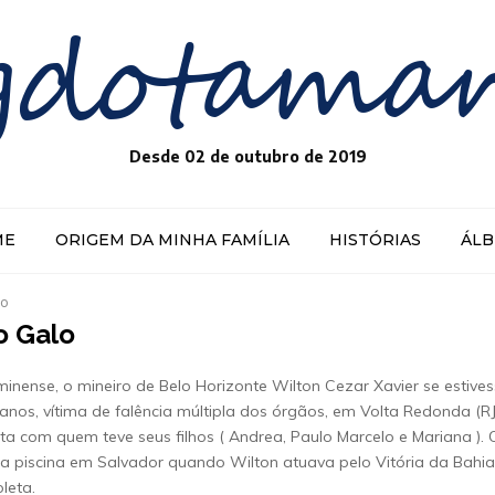
gdotama
Desde 02 de outubro de 2019
ME
ORIGEM DA MINHA FAMÍLIA
HISTÓRIAS
ÁL
lo
no Galo
inense, o mineiro de Belo Horizonte Wilton Cezar Xavier se estive
nos, vítima de falência múltipla dos órgãos, em Volta Redonda (RJ
eta com quem teve seus filhos ( Andrea, Paulo Marcelo e Mariana ). 
 piscina em Salvador quando Wilton atuava pelo Vitória da Bahia
leta.