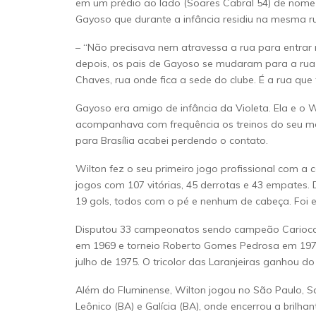
em um prédio ao lado (Soares Cabral 54) de nome Vi
Gayoso que durante a infância residiu na mesma 
– “Não precisava nem atravessa a rua para entrar 
depois, os pais de Gayoso se mudaram para a rua 
Chaves, rua onde fica a sede do clube. É a rua que
Gayoso era amigo de infância da Violeta. Ela e o
acompanhava com frequência os treinos do seu m
para Brasília acabei perdendo o contato.
Wilton fez o seu primeiro jogo profissional com a 
jogos com 107 vitórias, 45 derrotas e 43 empates. 
19 gols, todos com o pé e nenhum de cabeça. Foi 
Disputou 33 campeonatos sendo campeão Carioca 
em 1969 e torneio Roberto Gomes Pedrosa em 1970.
julho de 1975. O tricolor das Laranjeiras ganhou 
Além do Fluminense, Wilton jogou no São Paulo, San
Leônico (BA) e Galícia (BA), onde encerrou a brilha