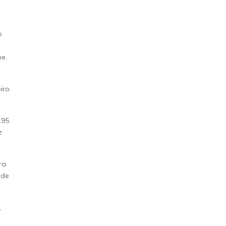
o
o
be.
iro
195
z
ra
 de
,