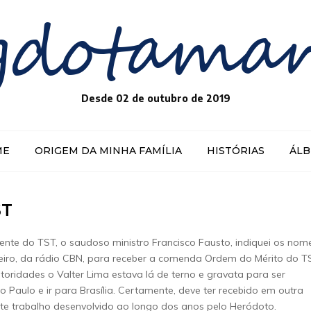
gdotama
Desde 02 de outubro de 2019
ME
ORIGEM DA MINHA FAMÍLIA
HISTÓRIAS
ÁL
ST
nte do TST, o saudoso ministro Francisco Fausto, indiquei os nom
beiro, da rádio CBN, para receber a comenda Ordem do Mérito do T
utoridades o Valter Lima estava lá de terno e gravata para ser
aulo e ir para Brasília. Certamente, deve ter recebido em outra
te trabalho desenvolvido ao longo dos anos pelo Heródoto.