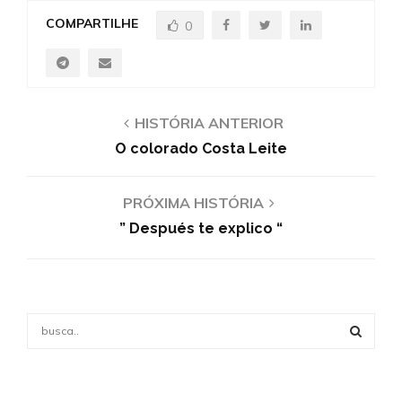
COMPARTILHE
0
HISTÓRIA ANTERIOR
O colorado Costa Leite
PRÓXIMA HISTÓRIA
” Después te explico “
S
e
a
S
r
c