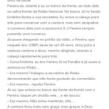
anos de idade.
Pereira ao volante e eu no banco da frente, ao lado dele,
na velha Kombi da Rádio Nacional. No banco, lá no fundo,
Emilinha Borba e sua secretária. Eu virava a cabeça para
trás para conversar com a cantora, mas sem atrapalhar
a conversa dela com a assessora. E o Pereira sempre
puxando uma conversa.
Já quase chegando no prédio da rádio, o Pereira, que
naquele ano (1987) devia ter um 45 anos, virou para a
vaidosa cantora e disse, mesmo dirigindo, virando a
cabeça rapidamente para trás:
– Dona Emilinha, eu era menino lá na Paraíba e já ouvia a
senhora no Rádio…..
– Era mesmo? Indagou a ex-rainha do Rádio,
demonstrando que não havia gostado do comentário.
– Era mesmo… repetiu Pereira.
Aí, eu, que estava no banco da frente da Kombi com o
Pereira, taquei um chutão nele……e ele lascou:
– Era mesmo. Não estou mentindo, não……
A cantora ficou meio sem graça, mas graças a Deus