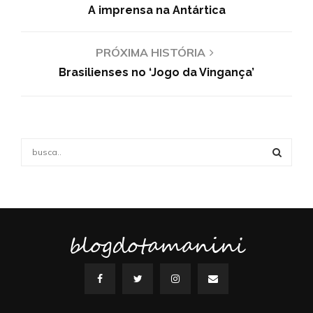
A imprensa na Antártica
PRÓXIMA HISTÓRIA
Brasilienses no ‘Jogo da Vingança’
S
e
a
S
r
c
E
h
f
blogdotamanini
A
o
r
R
:
C