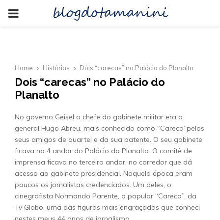
blogdotamanini
PRIMARY
MENU
Home
Histórias
Dois “carecas” no Palácio do Planalto
Dois “carecas” no Palácio do
Planalto
No governo Geisel o chefe do gabinete militar era o
general Hugo Abreu, mais conhecido como “Careca”pelos
seus amigos de quartel e da sua patente. O seu gabinete
ficava no 4 andar do Palácio do Planalto. O comitê de
imprensa ficava no terceiro andar, no corredor que dá
acesso ao gabinete presidencial. Naquela época eram
poucos os jornalistas credenciados. Um deles, o
cinegrafista Normando Parente, o popular “Careca”, da
Tv Globo, uma das figuras mais engraçadas que conheci
nestes meus 44 anos de jornalismo.