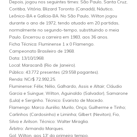
Depois, jogou nos seguintes times: São Paulo, Santa Cruz,
Coritiba, Vitória, Blizard Toronto (Canadá), Náutico,
Leônico-BA e Galícia-BA. No São Paulo, Wilton jogou
durante o ano de 1972, tendo atuado em 20 partidas,
normalmente no segundo-tempo, substituindo o meia
Paulo. Encerrou a carreira em 1983, aos 36 anos.
Ficha Técnica: Fluminense 1 x 0 Flamengo.
Campeonato Brasileiro de 1968.
Data: 13/10/1968.
Local: Maracanã (Rio de Janeiro).
Público: 43.772 presentes (29.558 pagantes).
Renda: NCr$ 72.992,25.
Fluminense: Félix; Nélio, Galhardo, Assis e Altair; Cláudio
Garcia e Suingue; Wilton, Aguinaldo (Salvador), Samarone
(Lula) e Serginho. Técnico: Evaristo de Macedo.
Flamengo: Marco Aurélio; Murilo, Onça, Guilherme e Tinho;
Carlinhos (Cardosinho) e Liminha; Gilbert (Neviton), Fio,
Silva e Arilson. Técnico: Walter Miraglia.
Árbitro: Armando Marques.
Gol: Wilton, aos 13′ do primeiro tempo.