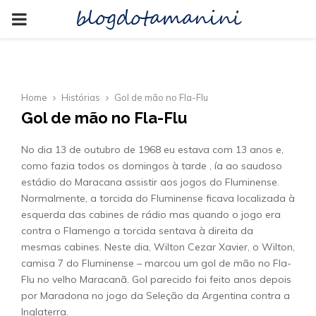
blogdotamanini
PRIMARY
MENU
Home
Histórias
Gol de mão no Fla-Flu
Gol de mão no Fla-Flu
No dia 13 de outubro de 1968 eu estava com 13 anos e,
como fazia todos os domingos à tarde , ía ao saudoso
estádio do Maracana assistir aos jogos do Fluminense.
Normalmente, a torcida do Fluminense ficava localizada à
esquerda das cabines de rádio mas quando o jogo era
contra o Flamengo a torcida sentava à direita da
mesmas cabines. Neste dia, Wilton Cezar Xavier, o Wilton,
camisa 7 do Fluminense – marcou um gol de mão no Fla-
Flu no velho Maracanã. Gol parecido foi feito anos depois
por Maradona no jogo da Seleção da Argentina contra a
Inglaterra.