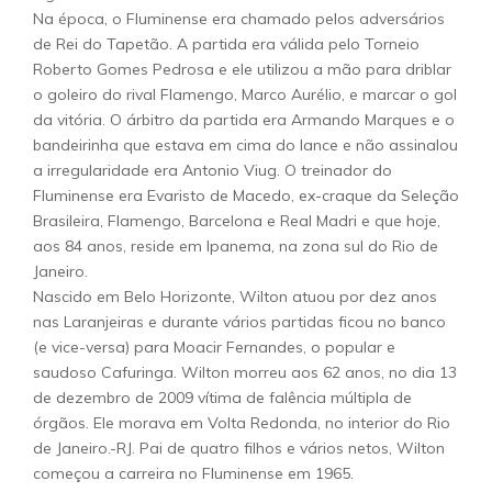
Na época, o Fluminense era chamado pelos adversários
de Rei do Tapetão. A partida era válida pelo Torneio
Roberto Gomes Pedrosa e ele utilizou a mão para driblar
o goleiro do rival Flamengo, Marco Aurélio, e marcar o gol
da vitória. O árbitro da partida era Armando Marques e o
bandeirinha que estava em cima do lance e não assinalou
a irregularidade era Antonio Viug. O treinador do
Fluminense era Evaristo de Macedo, ex-craque da Seleção
Brasileira, Flamengo, Barcelona e Real Madri e que hoje,
aos 84 anos, reside em Ipanema, na zona sul do Rio de
Janeiro.
Nascido em Belo Horizonte, Wilton atuou por dez anos
nas Laranjeiras e durante vários partidas ficou no banco
(e vice-versa) para Moacir Fernandes, o popular e
saudoso Cafuringa. Wilton morreu aos 62 anos, no dia 13
de dezembro de 2009 vítima de falência múltipla de
órgãos. Ele morava em Volta Redonda, no interior do Rio
de Janeiro.-RJ. Pai de quatro filhos e vários netos, Wilton
começou a carreira no Fluminense em 1965.