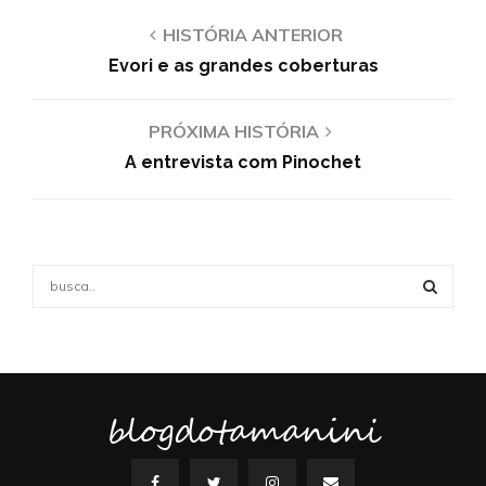
HISTÓRIA ANTERIOR
Evori e as grandes coberturas
PRÓXIMA HISTÓRIA
A entrevista com Pinochet
S
e
a
S
r
c
E
h
f
blogdotamanini
A
o
r
R
: